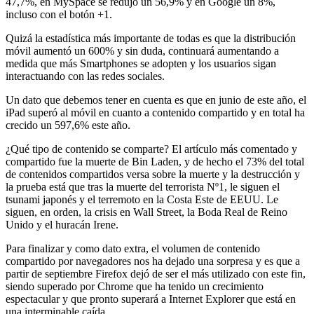
47,7%, en MySpace se redujo un 56,9% y en Google un 8%,
incluso con el botón +1.
Quizá la estadística más importante de todas es que la distribución
móvil aumentó un 600% y sin duda, continuará aumentando a
medida que más Smartphones se adopten y los usuarios sigan
interactuando con las redes sociales.
Un dato que debemos tener en cuenta es que en junio de este año, el
iPad superó al móvil en cuanto a contenido compartido y en total ha
crecido un 597,6% este año.
¿Qué tipo de contenido se comparte? El artículo más comentado y
compartido fue la muerte de Bin Laden, y de hecho el 73% del total
de contenidos compartidos versa sobre la muerte y la destrucción y
la prueba está que tras la muerte del terrorista Nº1, le siguen el
tsunami japonés y el terremoto en la Costa Este de EEUU. Le
siguen, en orden, la crisis en Wall Street, la Boda Real de Reino
Unido y el huracán Irene.
Para finalizar y como dato extra, el volumen de contenido
compartido por navegadores nos ha dejado una sorpresa y es que a
partir de septiembre Firefox dejó de ser el más utilizado con este fin,
siendo superado por Chrome que ha tenido un crecimiento
espectacular y que pronto superará a Internet Explorer que está en
una interminable caída.