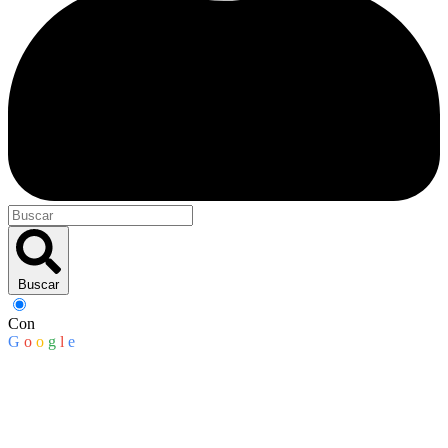
Buscar
Con
G
o
o
g
l
e