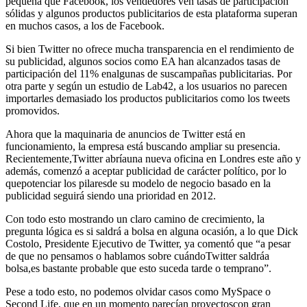
pequeña que Facebook, los vendedores ven tasas de participación
sólidas y algunos productos publicitarios de esta plataforma superan
en muchos casos, a los de Facebook.
Si bien Twitter no ofrece mucha transparencia en el rendimiento de
su publicidad, algunos socios como EA han alcanzados tasas de
participación del 11% enalgunas de suscampañas publicitarias. Por
otra parte y según un estudio de Lab42, a los usuarios no parecen
importarles demasiado los productos publicitarios como los tweets
promovidos.
Ahora que la maquinaria de anuncios de Twitter está en
funcionamiento, la empresa está buscando ampliar su presencia.
Recientemente,Twitter abríauna nueva oficina en Londres este año y
además, comenzó a aceptar publicidad de carácter político, por lo
quepotenciar los pilaresde su modelo de negocio basado en la
publicidad seguirá siendo una prioridad en 2012.
Con todo esto mostrando un claro camino de crecimiento, la
pregunta lógica es si saldrá a bolsa en alguna ocasión, a lo que Dick
Costolo, Presidente Ejecutivo de Twitter, ya comentó que “a pesar
de que no pensamos o hablamos sobre cuándoTwitter saldráa
bolsa,es bastante probable que esto suceda tarde o temprano”.
Pese a todo esto, no podemos olvidar casos como MySpace o
Second Life, que en un momento parecían proyectoscon gran