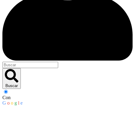
Buscar
Con
G
o
o
g
l
e