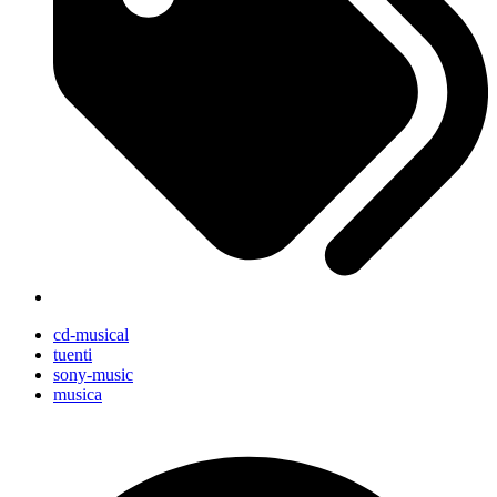
cd-musical
tuenti
sony-music
musica