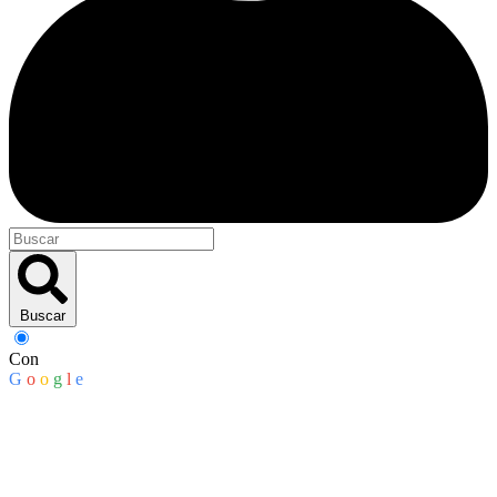
Buscar
Con
G
o
o
g
l
e