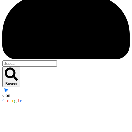
Buscar
Con
G
o
o
g
l
e