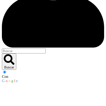
Buscar
Con
G
o
o
g
l
e