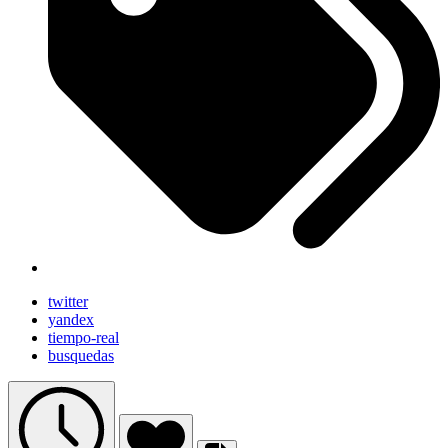
twitter
yandex
tiempo-real
busquedas