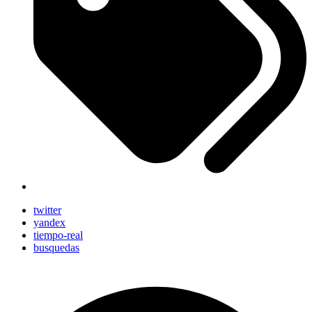
twitter
yandex
tiempo-real
busquedas