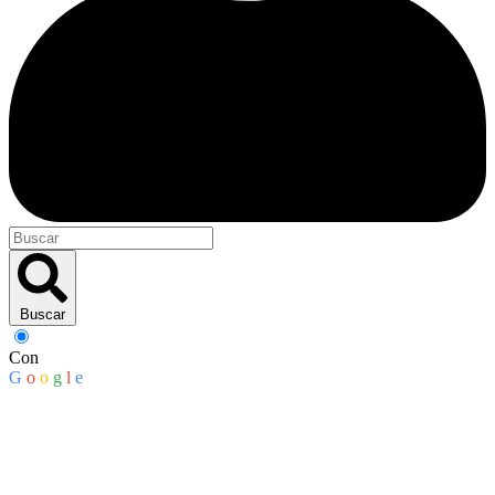
Buscar
Con
G
o
o
g
l
e