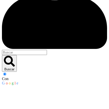
Buscar
Con
G
o
o
g
l
e