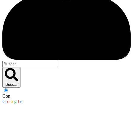
Buscar
Con
G
o
o
g
l
e