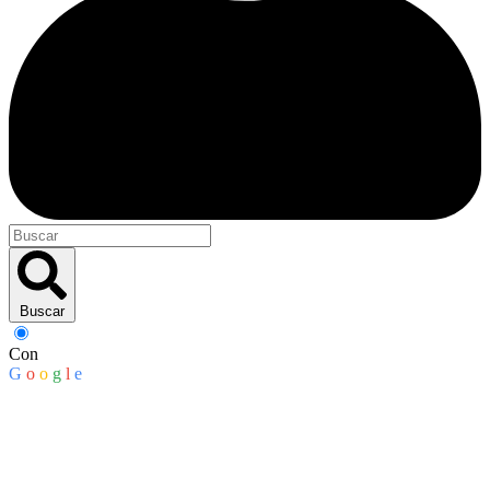
Buscar
Con
G
o
o
g
l
e