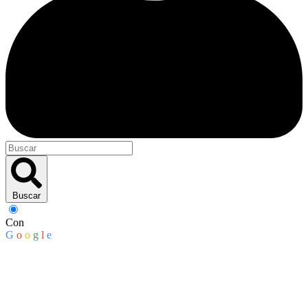
Buscar
Con
G
o
o
g
l
e