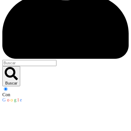
Buscar
Con
G
o
o
g
l
e