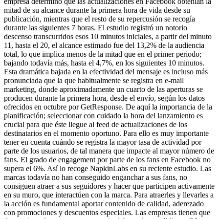
empresa determinó que las actualizaciones en Facebook obtenían la
mitad de su alcance durante la primera hora de vida desde su
publicación, mientras que el resto de su repercusión se recogía
durante las siguientes 7 horas. El estudio registró un notorio
descenso transcurridos esos 10 minutos iniciales, a partir del minuto
11, hasta el 20, el alcance estimado fue del 13,2% de la audiencia
total, lo que implica menos de la mitad que en el primer periodo;
bajando todavía más, hasta el 4,7%, en los siguientes 10 minutos.
Esta dramática bajada en la efectividad del mensaje es incluso más
pronunciada que la que habitualmente se registra en e-mail
marketing, donde aproximadamente un cuarto de las aperturas se
producen durante la primera hora, desde el envío, según los datos
ofrecidos en octubre por GetResponse. De aquí la importancia de la
planificación; seleccionar con cuidado la hora del lanzamiento es
crucial para que éste llegue al feed de actualizaciones de los
destinatarios en el momento oportuno. Para ello es muy importante
tener en cuenta cuándo se registra la mayor tasa de actividad por
parte de los usuarios, de tal manera que impacte al mayor número de
fans. El grado de engagement por parte de los fans en Facebook no
supera el 6%. Así lo recoge NapkinLabs en su reciente estudio. Las
marcas todavía no han conseguido enganchar a sus fans, no
consiguen atraer a sus seguidores y hacer que participen activamente
en su muro, que interactúen con la marca. Para atraerles y llevarles a
la acción es fundamental aportar contenido de calidad, aderezado
con promociones y descuentos especiales. Las empresas tienen que