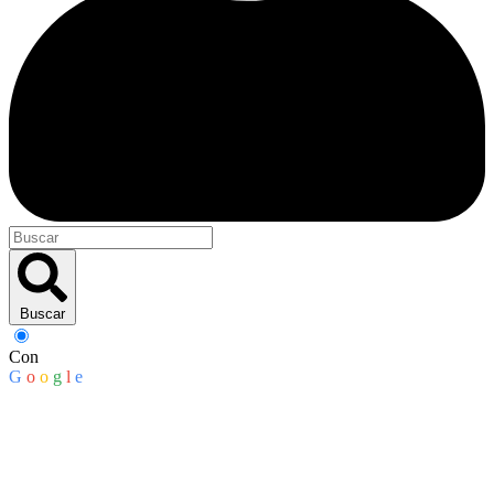
Buscar
Con
G
o
o
g
l
e