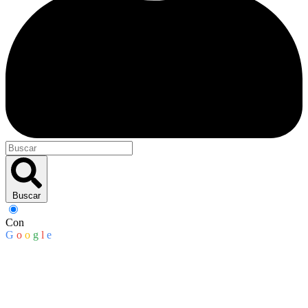
Buscar
Con
G
o
o
g
l
e