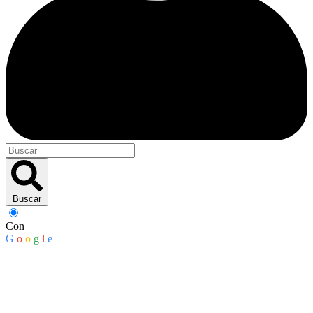
Buscar
Con
G
o
o
g
l
e