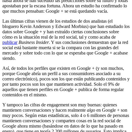
hasta ahora se han sucedido las predicciones sobre su futuro y todas
apostaban por la escasa fortuna. Ahora un estudio ha confirmado lo
que muchos pensaban: Google + se está quedando vacía.
Las últimas cifras vienen de los estudios de dos analistas (el
bloguero Kevin Anderson y Edward Morbius) que han estudiado los
datos sobre Google + y han extraído ciertas conclusiones sobre
cómo es la situación real de la red social, tal y como acaba de
publicar
Business Insider
. Y sus conclusiones demuestran que la red
social está bastante muerta si se la compara con las grandes del
mercado y sobre todo con lo que se esperaba que Google + acabase
siendo.
Así, de todos los perfiles que existen en Google + (y son muchos,
porque Google abría un perfil a sus consumidores asociado a su
correo electrónico), pocos son los que están publicando contenidos y
por tanto pocos son los que mantienen actividad. Solo el 9% de
aquellos que tienen perfiles en Google + publica de forma regular
contenidos en el mismo.
Y tampoco las cifras de engagement son muy buenas: quienes
mantienen conversaciones y hacen realmente
algo
en Google + son
muy pocos. Según estas estadísticas, solo 4 o 6 millones de personas
mantienen conversaciones y comparten cosas en la red social de
Google ahora mismo (basándose en datos de lo que ha pasado en
enero), que tiene en teoría 2.200 millones de usuarios. Esto implica