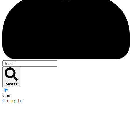
Buscar
Con
G
o
o
g
l
e