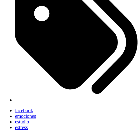
facebook
emociones
estudio
estress