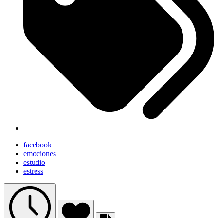
facebook
emociones
estudio
estress