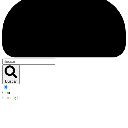
Buscar
Con
G
o
o
g
l
e