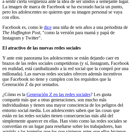
a sentir cierta vergüenza ante la idea de ser unidos a semejante lugar.
La imagen de marca de Facebook se ha escorado hacia un punto,
pero los adolescentes no quieren que su imagen personal se vaya
con ellos.
Facebook es, como le
dice
una niña de seis años a una periodista de
The Huffington Post
, "como la versión para mamá y papá de
Instagram y Twitter".
El atractivo de las nuevas redes sociales
Y ante este panorama los adolescentes se están dejando caer en
brazos de las redes sociales competidoras (y sí, Instagram, Facebook
en realidad, está canibalizando a la red social que la compró por una
millonada). Las nuevas redes sociales ofrecen además incentivos
que Facebook no tiene y cumplen con los requisitos que la
Generación Z da por sentados.
¿Cómo es la
Generación Z en las redes sociales
? Les gusta
compartir más que a otras generaciones, son mucho más
individualistas y tienen una mayor consciencia de los peligros del
entorno social media. Los adolescentes saben que las cosas que
están en las redes sociales tienen consecuencias más allá del
simplemente aparecer en ellas. Han visto como las redes sociales se
convertían en un lugar para reseñarse sobre los trabajadores, han
asistido a las tonterías que los que vinieron antes que ellos hicieron