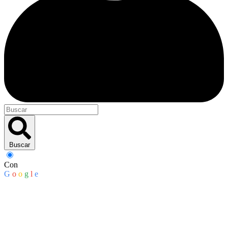
Buscar
Con
G
o
o
g
l
e