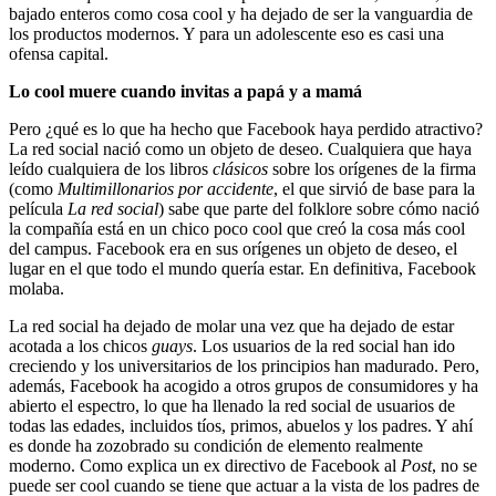
bajado enteros como cosa cool y ha dejado de ser la vanguardia de
los productos modernos. Y para un adolescente eso es casi una
ofensa capital.
Lo cool muere cuando invitas a papá y a mamá
Pero ¿qué es lo que ha hecho que Facebook haya perdido atractivo?
La red social nació como un objeto de deseo. Cualquiera que haya
leído cualquiera de los libros
clásicos
sobre los orígenes de la firma
(como
Multimillonarios por accidente
, el que sirvió de base para la
película
La red social
) sabe que parte del folklore sobre cómo nació
la compañía está en un chico poco cool que creó la cosa más cool
del campus. Facebook era en sus orígenes un objeto de deseo, el
lugar en el que todo el mundo quería estar. En definitiva, Facebook
molaba.
La red social ha dejado de molar una vez que ha dejado de estar
acotada a los chicos
guays
. Los usuarios de la red social han ido
creciendo y los universitarios de los principios han madurado. Pero,
además, Facebook ha acogido a otros grupos de consumidores y ha
abierto el espectro, lo que ha llenado la red social de usuarios de
todas las edades, incluidos tíos, primos, abuelos y los padres. Y ahí
es donde ha zozobrado su condición de elemento realmente
moderno. Como explica un ex directivo de Facebook al
Post
, no se
puede ser cool cuando se tiene que actuar a la vista de los padres de