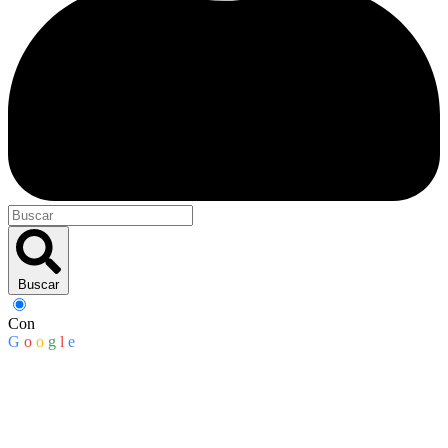
Buscar
Con
G
o
o
g
l
e