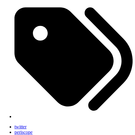
twitter
periscope