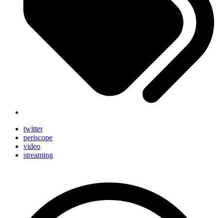
twitter
periscope
video
streaming