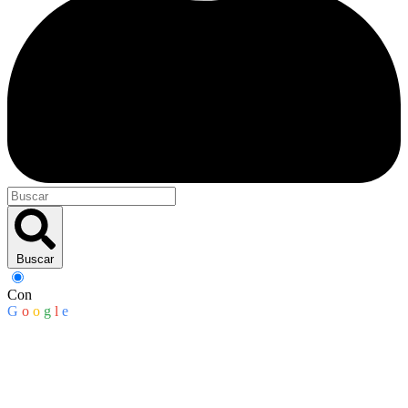
Buscar
Con
G
o
o
g
l
e