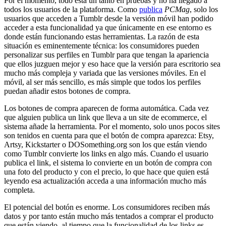
Por el momento, todo está un tanto en pruebas y no ha llegado a
todos los usuarios de la plataforma. Como
publica
PCMag
, solo los
usuarios que acceden a Tumblr desde la versión móvil han podido
acceder a esta funcionalidad ya que únicamente en ese entorno es
donde están funcionando estas herramientas. La razón de esta
situación es eminentemente técnica: los consumidores pueden
personalizar sus perfiles en Tumblr para que tengan la apariencia
que ellos juzguen mejor y eso hace que la versión para escritorio sea
mucho más compleja y variada que las versiones móviles. En el
móvil, al ser más sencillo, es más simple que todos los perfiles
puedan añadir estos botones de compra.
Los botones de compra aparecen de forma automática. Cada vez
que alguien publica un link que lleva a un site de ecommerce, el
sistema añade la herramienta. Por el momento, solo unos pocos sites
son tenidos en cuenta para que el botón de compra aparezca: Etsy,
Artsy, Kickstarter o DOSomething.org son los que están viendo
como Tumblr convierte los links en algo más. Cuando el usuario
publica el link, el sistema lo convierte en un botón de compra con
una foto del producto y con el precio, lo que hace que quien está
leyendo esa actualización acceda a una información mucho más
completa.
El potencial del botón es enorme. Los consumidores reciben más
datos y por tanto están mucho más tentados a comprar el producto
que están viendo, al tiempo que la funcionalidad de los links es