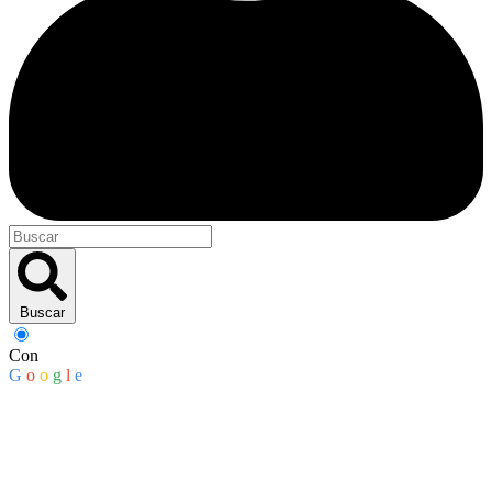
Buscar
Con
G
o
o
g
l
e