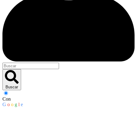
Buscar
Con
G
o
o
g
l
e