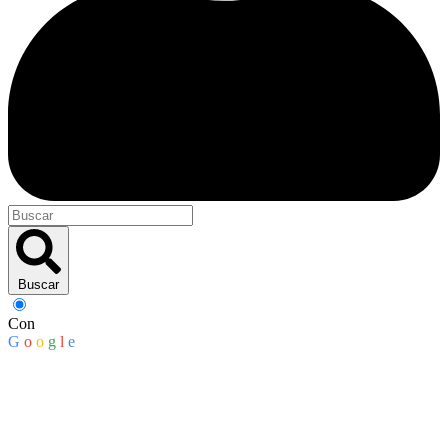
Buscar
Con
G
o
o
g
l
e