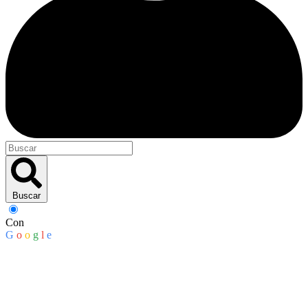
Buscar
Con
G
o
o
g
l
e