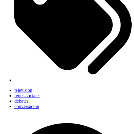
television
redes-sociales
debates
conversacion