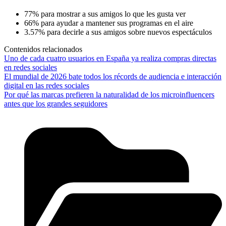
77% para mostrar a sus amigos lo que les gusta ver
66% para ayudar a mantener sus programas en el aire
3.57% para decirle a sus amigos sobre nuevos espectáculos
Contenidos relacionados
Uno de cada cuatro usuarios en España ya realiza compras directas
en redes sociales
El mundial de 2026 bate todos los récords de audiencia e interacción
digital en las redes sociales
Por qué las marcas prefieren la naturalidad de los microinfluencers
antes que los grandes seguidores