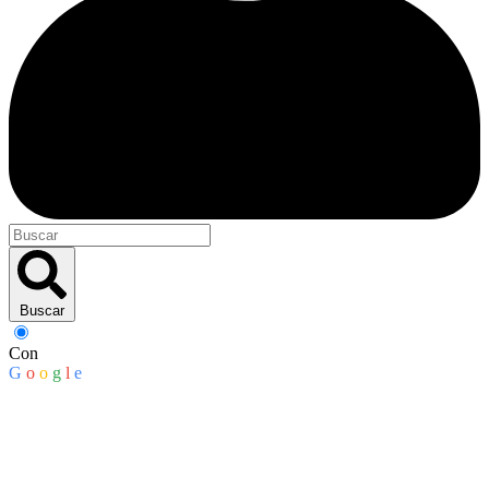
Buscar
Con
G
o
o
g
l
e