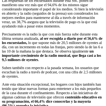
Las respuestas de los encuestados durante esta S6C ponen de
manifiesto una vez más que el 94,6% de los mismos sigue
considerando importante el papel de los medios. Si bien la televisión
en abierto y la radio (seguidos de la prensa) son considerados los
mejores medios para mantenerse al día a través de información
veraz, un 38,7% asegura que la televisión de pago es la que está
ayudando más a pasar estos momentos.
Precisamente es la radio la que con más fuerza sube durante esta
última semana analizada,
al ser escogida a diario por el 56,6% de
los encuestados,
lo que supone más de 20,5 millones de oyentes al
día, con un incremento en todas las franjas, pero siendo la de las 6 a
las 10 de la mañana la que destaca. Se observa igualmente
un
importante crecimiento de la radio musical, que llega casi a los
9,5 millones de oyentes
.
Suben también con respecto a la pasada semana, los usuarios que
escuchan la radio a través de podcast, con una cifra de 2,5 millones
de oyentes.
Ante esta situación excepcional, los hogares con hijos también han
tenido que idear nuevas formas para entretener a los más pequeños
de la casa durante el confinamiento. Respecto a las iniciativas de
algunas cadenas de televisión que ofrecen
contenido educativo en
su programación, el 66,4% dice conocerlas y la mayoría
(96,5%) aprueba la iniciativa.