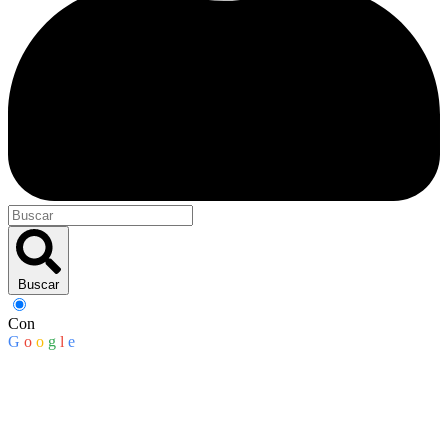
Buscar
Con
G
o
o
g
l
e