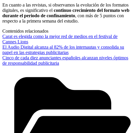
En cuanto a las revistas, si observamos la evolución de los formatos
digitales, es significativo el
continuo crecimiento del formato web
durante el periodo de confinamiento
, con más de 5 puntos con
respecto a la primera semana del estudio.
Contenidos relacionados
Carat es elegida como la mejor red de medios en el festival de
Cannes Lions
El Audio Digital alcanza al 82% de los internautas y consolida su
papel en las estrategias publicitarias
Cinco de cada diez anunciantes españoles alcanzan niveles óptimos
de responsabilidad publicitaria