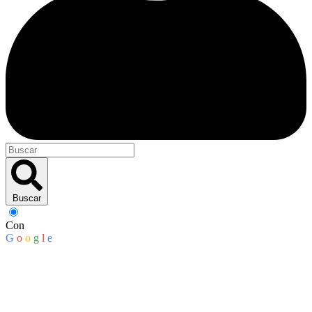
Buscar
Con
G
o
o
g
l
e