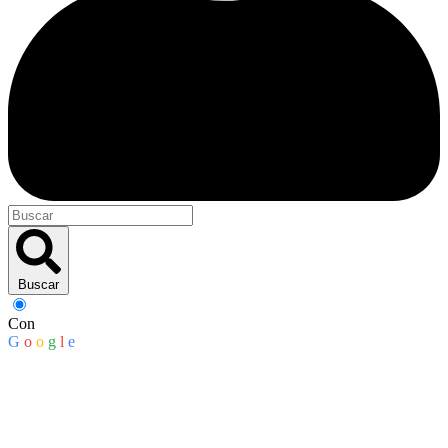
Buscar
Con
G
o
o
g
l
e