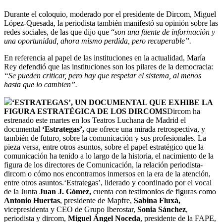
Durante el coloquio, moderado por el presidente de Dircom, Miguel
López-Quesada, la periodista también manifestó su opinión sobre las
redes sociales, de las que dijo que “
son una fuente de información y
una oportunidad, ahora mismo perdida, pero recuperable”.
En referencia al papel de las instituciones en la actualidad, María
Rey defendió que las instituciones son los pilares de la democracia:
“Se pueden criticar, pero hay que respetar el sistema, al menos
hasta que lo cambien”.
‘ESTRATEGAS’, UN DOCUMENTAL QUE EXHIBE LA
FIGURA ESTRATÉGICA DE LOS DIRCOMS
Dircom ha
estrenado este martes en los Teatros Luchana de Madrid el
documental
‘Estrategas’,
que ofrece una mirada retrospectiva, y
también de futuro, sobre la comunicación y sus profesionales. La
pieza versa, entre otros asuntos, sobre el papel estratégico que la
comunicación ha tenido a lo largo de la historia, el nacimiento de la
figura de los directores de Comunicación, la relación periodista-
dircom o cómo nos encontramos inmersos en la era de la atención,
entre otros asuntos.‘Estrategas’, liderado y coordinado por el vocal
de la Junta
Juan J. Gómez,
cuenta con testimonios de figuras como
Antonio Huertas
, presidente de Mapfre,
Sabina Fluxá,
vicepresidenta y CEO de Grupo Iberostar,
Sonia Sánchez
,
periodista y dircom,
Miguel Ángel Noceda
, presidente de la FAPE,