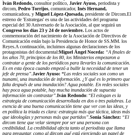
Iván Redondo,
consultor político,
Javier Ayuso,
periodista y
dircom,
Pedro Torrijos
, comunicador,
Inés Hernand,
comunicadora, y
Miguel López-Quesada,
presidente de Dircom.El
estreno de 'Estrategas' es una de las actividades del programa
especial del 30 Aniversario de la Asociación, al que seguirá un
Congreso los días 23 y 24 de noviembre.
Los actos de
conmemoración del nacimiento de la Asociación de Directivos de
Comunicación están bajo la Presidencia de Honor de SS.MM. los
Reyes.A continuación, incluimos algunas declaraciones de los
protagonistas del documental:
Miguel Ángel Noceda:
“A finales de
los años 70, principios de los 80, los Ministerios empezaron a
contratar a gente de los periódicos para llevarles la comunicación.
Es en esta época cuando empezó a bullir la necesidad de tener un
jefe de prensa”.
Javier Ayuso:
“
Las redes sociales son como un
tsunami, una inundación de información. ¿Y qué es lo primero que
falta después de una inundación? Agua potable. En redes sociales
hay poca agua potable, hay mucha inundación de supuesta
información sin contrastar”.
Iván Redondo
: “
El eslogan es la
estrategia de comunicación desarrollada en dos o tres palabras. La
esencia de una buena comunicación tiene que ver con las ideas, y
en política la triada es clara: estrategia más que táctica, ideas más
que ideologías y personas más que partidos”.
Sonia Sánchez:
“El
dircom tiene que velar siempre por ser una persona con
credibilidad. La credibilidad afecta tanto al periodista que llama
para preguntar, como al dircom qué está ejerciendo un papel de