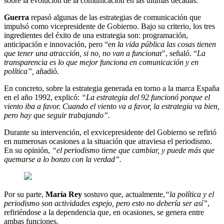
sobre la evolución de la comunicación en las últimas décadas.
Guerra
repasó algunas de las estrategias de comunicación que
impulsó como vicepresidente de Gobierno. Bajo su criterio, los tres
ingredientes del éxito de una estrategia son: programación,
anticipación e innovación, pero “e
n la vida pública las cosas tienen
que tener una atracción, si no, no van a funciona
r", señaló. “
La
transparencia es lo que mejor funciona en comunicación y en
política”,
añadió.
En concreto, sobre la estrategia generada en torno a la marca España
en el año 1992, explicó:
“La estrategia del 92 funcionó porque el
viento iba a favor. Cuando el viento va a favor, la estrategia va bien,
pero hay que seguir trabajando”.
Durante su intervención, el exvicepresidente del Gobierno se refirió
en numerosas ocasiones a la situación que atraviesa el periodismo.
En su opinión,
“el periodismo tiene que cambiar, y puede más que
quemarse a lo bonzo con la verdad”.
Por su parte,
María Rey
sostuvo que, actualmente,
“la política y el
periodismo son actividades espejo, pero esto no debería ser así”
,
refiriéndose a la dependencia que, en ocasiones, se genera entre
ambas funciones.