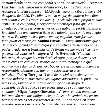
comunicación para una compañía o para una institución”.
Antonio
Huertas:
“
Si tenemos un problema serio, lo más decente es
reconocerlo. Esta empresa
– MAPFRE -
tuvo un ciberataque el 14
de agosto de 2020. Decidimos que lo mejor, de manera inmediata,
era contarlo en las redes sociales. (…) Además, en el propio contact
center de la compañía, incorporamos mensajes para que los
clientes pudieran ser conscientes de que había un problema. Esa es
la actitud que una empresa tiene que adoptar, sea con la estrategia
que sea. En ningún caso puede mentir, engañar, transformar o
manipular el mensaje”.
Sabina Fluxá:
“Es muy importante que el
dircom comprenda la estrategia y los objetivos del negocio para
poder ayudarnos a transmitirlos de forma mucho más eficiente y
generar así valor en la empresa”.
Inés Hernand:
“Cuando
informas, tienes que hacerlo desde el rigor, porque debemos ser
conscientes de cuál es el alcance de nuestro mensaje o a qué
público nos estamos dirigiendo. Soy de ese grupo que procura ser
responsable, siempre con humor, y estoy abierta a ser
reflexiva”.
Pedro Torrijos:
“Las redes sociales pueden ser un
mundo mágico si miramos a los lugares adecuados. Al final, una
red social, igual que un grupo de amigos o un grupo de
compañeros de trabajo, es un ecosistema que cada uno nos
creamos”.
Miguel López-Quesada:
“Vivimos en una marea de
información que nos obliga a elegir. Buscar la verdad es tejer un
relato y debemos ser conscientes de eso. Ahora todos, en cierta
medida, somos estrategas. Si no existiera el dircom, habría que