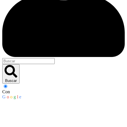
Buscar
Con
G
o
o
g
l
e