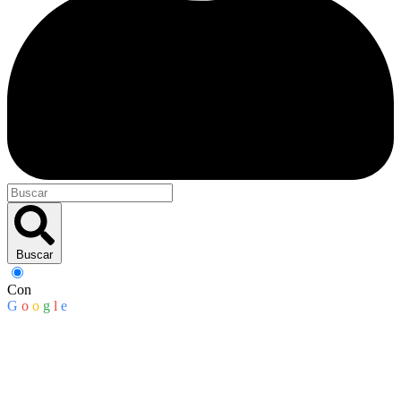
Buscar
Con
G
o
o
g
l
e