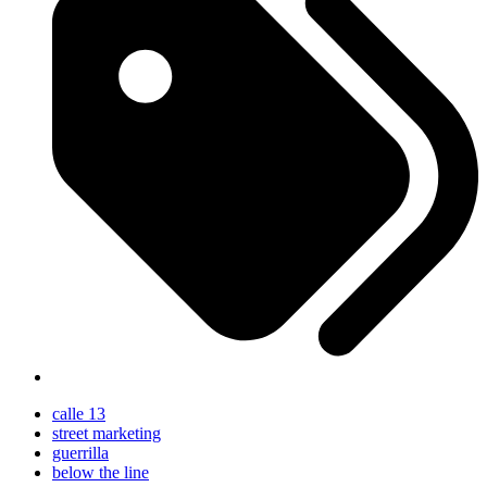
calle 13
street marketing
guerrilla
below the line