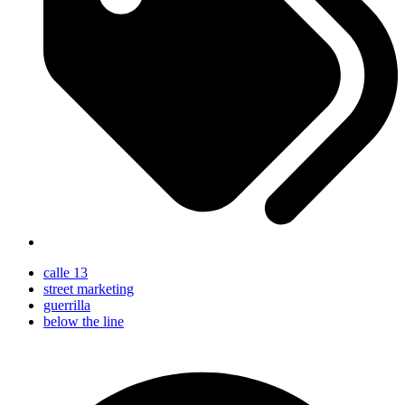
calle 13
street marketing
guerrilla
below the line