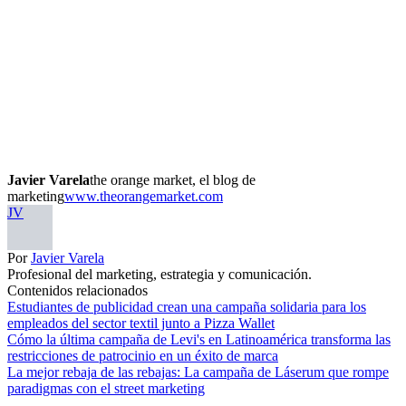
Javier Varela
the orange market, el blog de
marketing
www.theorangemarket.com
JV
Por
Javier Varela
Profesional del marketing, estrategia y comunicación.
Contenidos relacionados
Estudiantes de publicidad crean una campaña solidaria para los
empleados del sector textil junto a Pizza Wallet
Cómo la última campaña de Levi's en Latinoamérica transforma las
restricciones de patrocinio en un éxito de marca
La mejor rebaja de las rebajas: La campaña de Láserum que rompe
paradigmas con el street marketing