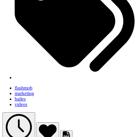
flashmob
marketing
bailes
videos