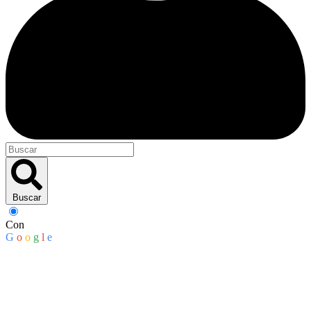
Buscar
Con
G
o
o
g
l
e