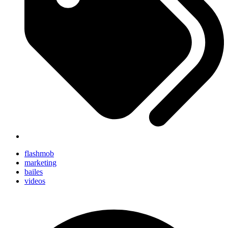
flashmob
marketing
bailes
videos