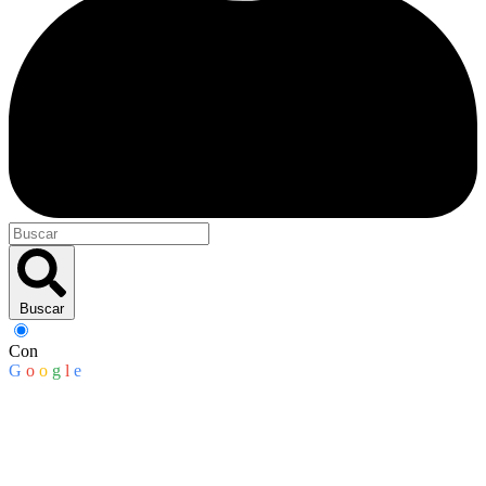
Buscar
Con
G
o
o
g
l
e