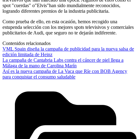
spot "cuerdas" o"Elvis"han sido mundialmente reconocidos,
logrando diferentes premios de la industria publicitaria.
Como prueba de ello, en esta ocasión, hemos recogido una
estupenda selección con los mejores spots televisivos y comerciales
publicitarios de Audi, que seguro no te dejarán indiferente.
Contenidos relacionados
VML Spain diseña la campaña de publicidad para la nueva salsa de
edición limitada de Heinz
La campaña de Cantabria Labs contra el cáncer de piel llega a
Málaga de la mano de Carolina Marín
Así es la nueva campaña de La Vaca que Ríe con BOB Agency
para conquistar el consumo saludable