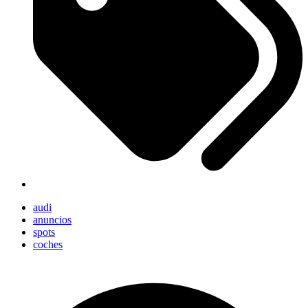
audi
anuncios
spots
coches