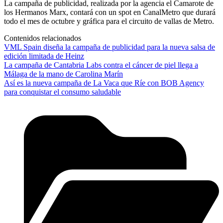
La campaña de publicidad, realizada por la agencia el Camarote de
los Hermanos Marx, contará con un spot en CanalMetro que durará
todo el mes de octubre y gráfica para el circuito de vallas de Metro.
Contenidos relacionados
VML Spain diseña la campaña de publicidad para la nueva salsa de
edición limitada de Heinz
La campaña de Cantabria Labs contra el cáncer de piel llega a
Málaga de la mano de Carolina Marín
Así es la nueva campaña de La Vaca que Ríe con BOB Agency
para conquistar el consumo saludable