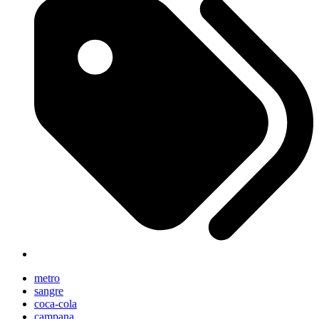
metro
sangre
coca-cola
campana