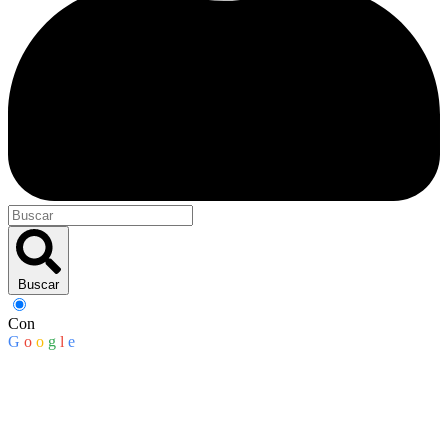
Buscar
Con
G
o
o
g
l
e