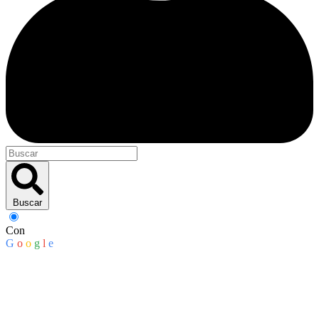
Buscar
Con
G
o
o
g
l
e