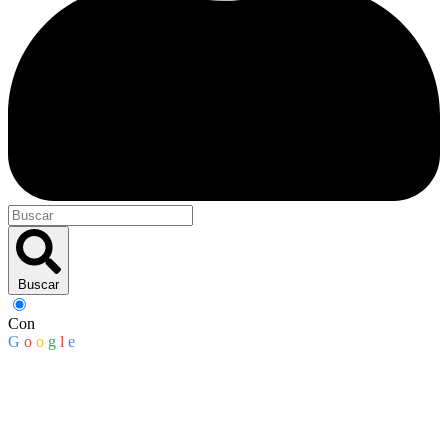
Buscar
Con
G
o
o
g
l
e