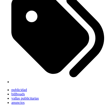
publicidad
billboads
vallas publicitarias
anuncios