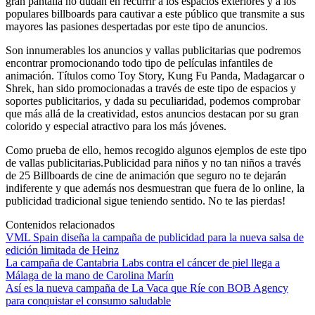
gran pantalla no dudan en recurrir a los espacios exteriores y a los
populares billboards para cautivar a este público que transmite a sus
mayores las pasiones despertadas por este tipo de anuncios.
Son innumerables los anuncios y vallas publicitarias que podremos
encontrar promocionando todo tipo de películas infantiles de
animación. Títulos como Toy Story, Kung Fu Panda, Madagarcar o
Shrek, han sido promocionadas a través de este tipo de espacios y
soportes publicitarios, y dada su peculiaridad, podemos comprobar
que más allá de la creatividad, estos anuncios destacan por su gran
colorido y especial atractivo para los más jóvenes.
Como prueba de ello, hemos recogido algunos ejemplos de este tipo
de vallas publicitarias.Publicidad para niños y no tan niños a través
de 25 Billboards de cine de animación que seguro no te dejarán
indiferente y que además nos desmuestran que fuera de lo online, la
publicidad tradicional sigue teniendo sentido. No te las pierdas!
Contenidos relacionados
VML Spain diseña la campaña de publicidad para la nueva salsa de
edición limitada de Heinz
La campaña de Cantabria Labs contra el cáncer de piel llega a
Málaga de la mano de Carolina Marín
Así es la nueva campaña de La Vaca que Ríe con BOB Agency
para conquistar el consumo saludable