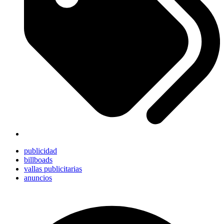
publicidad
billboads
vallas publicitarias
anuncios