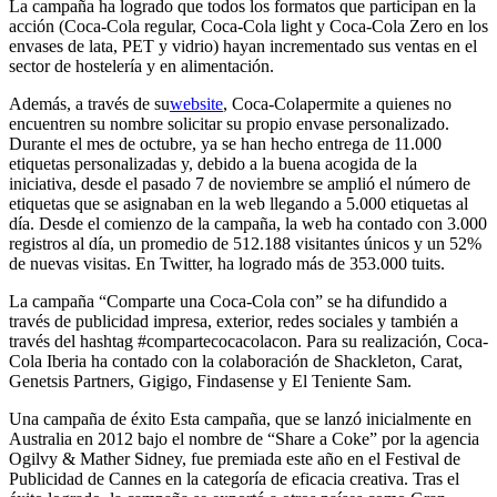
La campaña ha logrado que todos los formatos que participan en la
acción (Coca-Cola regular, Coca-Cola light y Coca-Cola Zero en los
envases de lata, PET y vidrio) hayan incrementado sus ventas en el
sector de hostelería y en alimentación.
Además, a través de su
website
, Coca-Colapermite a quienes no
encuentren su nombre solicitar su propio envase personalizado.
Durante el mes de octubre, ya se han hecho entrega de 11.000
etiquetas personalizadas y, debido a la buena acogida de la
iniciativa, desde el pasado 7 de noviembre se amplió el número de
etiquetas que se asignaban en la web llegando a 5.000 etiquetas al
día. Desde el comienzo de la campaña, la web ha contado con 3.000
registros al día, un promedio de 512.188 visitantes únicos y un 52%
de nuevas visitas. En Twitter, ha logrado más de 353.000 tuits.
La campaña “Comparte una Coca-Cola con” se ha difundido a
través de publicidad impresa, exterior, redes sociales y también a
través del hashtag #compartecocacolacon. Para su realización, Coca-
Cola Iberia ha contado con la colaboración de Shackleton, Carat,
Genetsis Partners, Gigigo, Findasense y El Teniente Sam.
Una campaña de éxito Esta campaña, que se lanzó inicialmente en
Australia en 2012 bajo el nombre de “Share a Coke” por la agencia
Ogilvy & Mather Sidney, fue premiada este año en el Festival de
Publicidad de Cannes en la categoría de eficacia creativa. Tras el