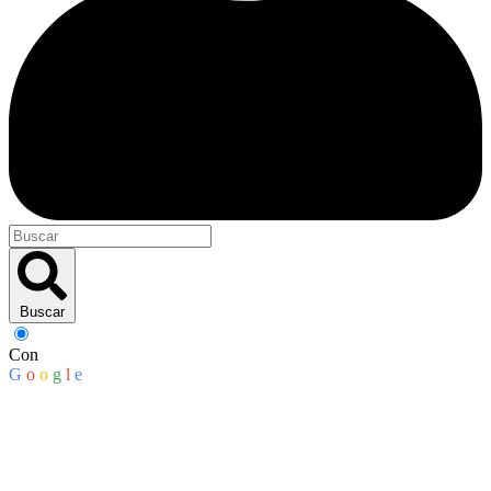
Buscar
Con
G
o
o
g
l
e