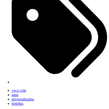
coca cola
latas
personalizadas
botellas