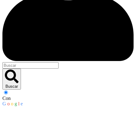
Buscar
Con
G
o
o
g
l
e