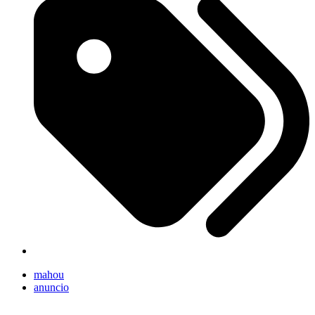
mahou
anuncio