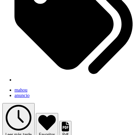
mahou
anuncio
Leer más tarde
Favoritos
Pdf