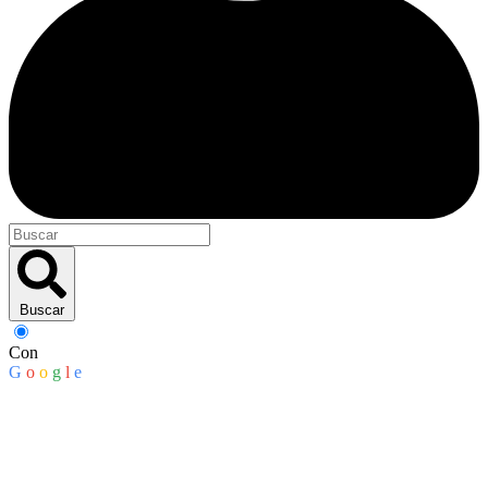
Buscar
Con
G
o
o
g
l
e