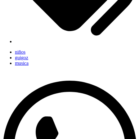
niños
guigoz
musica