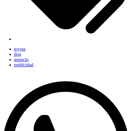
toyota
dog
anuncio
publicidad