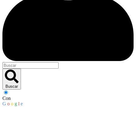
Buscar
Con
G
o
o
g
l
e