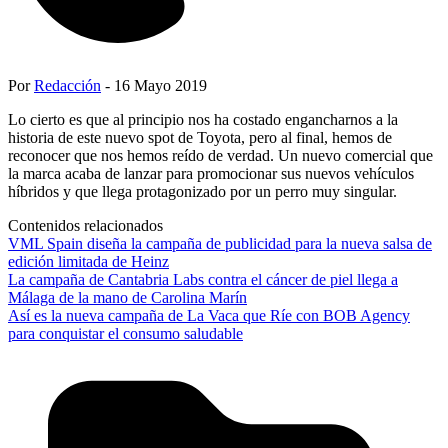
Por
Redacción
- 16 Mayo 2019
Lo cierto es que al principio nos ha costado engancharnos a la
historia de este nuevo spot de Toyota, pero al final, hemos de
reconocer que nos hemos reído de verdad. Un nuevo comercial que
la marca acaba de lanzar para promocionar sus nuevos vehículos
híbridos y que llega protagonizado por un perro muy singular.
Contenidos relacionados
VML Spain diseña la campaña de publicidad para la nueva salsa de
edición limitada de Heinz
La campaña de Cantabria Labs contra el cáncer de piel llega a
Málaga de la mano de Carolina Marín
Así es la nueva campaña de La Vaca que Ríe con BOB Agency
para conquistar el consumo saludable