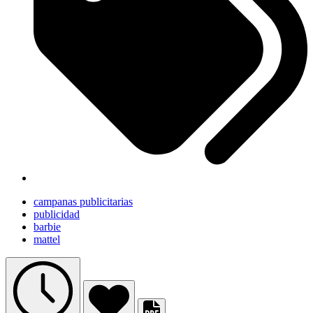
campanas publicitarias
publicidad
barbie
mattel