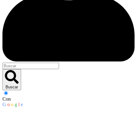
Buscar
Con
G
o
o
g
l
e