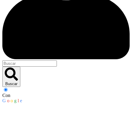
Buscar
Con
G
o
o
g
l
e