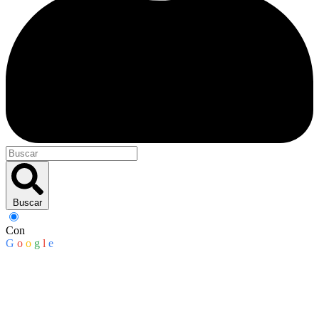
Buscar
Con
G
o
o
g
l
e