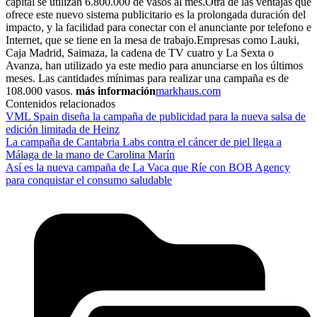
capital se utilizan 6.800.000 de vasos al mes.Otra de las ventajas que
ofrece este nuevo sistema publicitario es la prolongada duración del
impacto, y la facilidad para conectar con el anunciante por telefono e
Internet, que se tiene en la mesa de trabajo.Empresas como Lauki,
Caja Madrid, Saimaza, la cadena de TV cuatro y La Sexta o
Avanza, han utilizado ya este medio para anunciarse en los últimos
meses. Las cantidades mínimas para realizar una campaña es de
108.000 vasos.
más información
markhaus.com
Contenidos relacionados
VML Spain diseña la campaña de publicidad para la nueva salsa de
edición limitada de Heinz
La campaña de Cantabria Labs contra el cáncer de piel llega a
Málaga de la mano de Carolina Marín
Así es la nueva campaña de La Vaca que Ríe con BOB Agency
para conquistar el consumo saludable