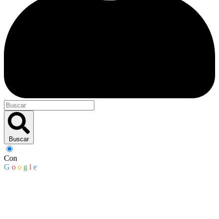
Buscar
Con
G
o
o
g
l
e