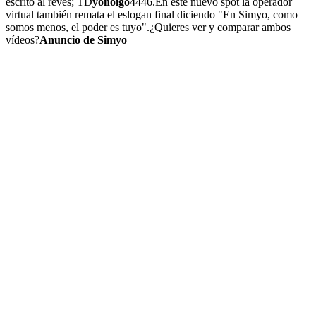
escrito al revés; TD
yonoigo
4446.En este nuevo spot la operador
virtual también remata el eslogan final diciendo "En Simyo, como
somos menos, el poder es tuyo".¿Quieres ver y comparar ambos
vídeos?
Anuncio de Simyo