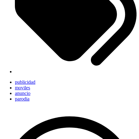
publicidad
moviles
anuncio
parodia