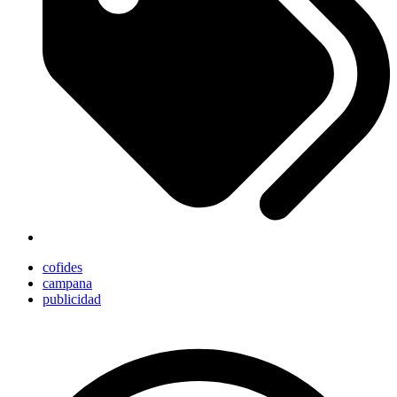
cofides
campana
publicidad