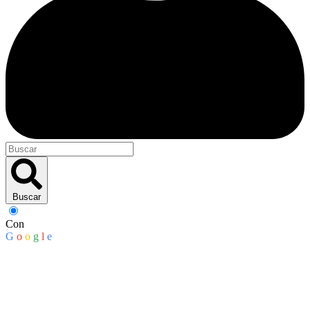
Buscar
Con
G
o
o
g
l
e