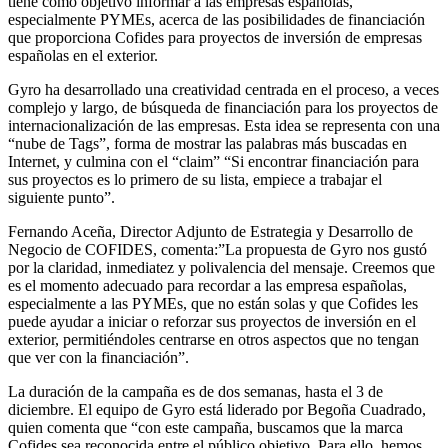
tiene como objetivo informar a las empresas españolas,
especialmente PYMEs, acerca de las posibilidades de financiación
que proporciona Cofides para proyectos de inversión de empresas
españolas en el exterior.
Gyro ha desarrollado una creatividad centrada en el proceso, a veces
complejo y largo, de búsqueda de financiación para los proyectos de
internacionalización de las empresas. Esta idea se representa con una
“nube de Tags”, forma de mostrar las palabras más buscadas en
Internet, y culmina con el “claim” “Si encontrar financiación para
sus proyectos es lo primero de su lista, empiece a trabajar el
siguiente punto”.
Fernando Aceña, Director Adjunto de Estrategia y Desarrollo de
Negocio de COFIDES, comenta:”La propuesta de Gyro nos gustó
por la claridad, inmediatez y polivalencia del mensaje. Creemos que
es el momento adecuado para recordar a las empresa españolas,
especialmente a las PYMEs, que no están solas y que Cofides les
puede ayudar a iniciar o reforzar sus proyectos de inversión en el
exterior, permitiéndoles centrarse en otros aspectos que no tengan
que ver con la financiación”.
La duración de la campaña es de dos semanas, hasta el 3 de
diciembre. El equipo de Gyro está liderado por Begoña Cuadrado,
quien comenta que “con este campaña, buscamos que la marca
Cofides sea reconocida entre el público objetivo. Para ello, hemos