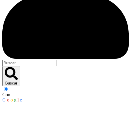
Buscar
Con
G
o
o
g
l
e