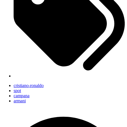
cristiano-ronaldo
spot
campana
armani