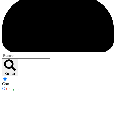
Buscar
Con
G
o
o
g
l
e