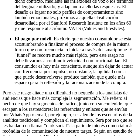
dicho contexto, mediante las inflexiones de voz o los términos
del lenguaje utilizado, y adaptando a ello las respuestas. El
desafío es lograr no solo perfiles de comportamiento sino
también emocionales, próximos a aquella clasificación
desarrollada por el Stanford Research Institute en los años 60
y que responde al acrónimo VALS (Values and lifestyles).
El pago por móvil
. Es cierto que nuestro consumidor se está
acostumbrando a finalizar el proceso de compra de la misma
forma que con frecuencia lo inicia: a través del smartphone. El
"funnel" se recorre mucho más rápido, pero este rasgo no
debe llevarnos a confundir velocidad con irracionalidad. El
consumidor es hoy más consciente, aunque sin dejar de actuar
con frecuencia por impulso; no obstante, la agilidad con la
que puede desenvolverse produce también que quede más
espacio para la reflexión y la racionalización de la compra.
Pero este rasgo añade una dificultad no pequeña a los analistas de
audiencias que hace más compleja la segmentación. Me refiero al
hecho de que hay segmentos de tráfico, junto con su contenido, que
escapan a los rastreadores; las referencias y enlaces que se envían
por WhatsApp o email, por ejemplo, se salen de los escenarios de la
analítica tradicional y complican el seguimiento. Será por eso que se
les ha dado en llamar "dark social": la parte de interés comercial más
recóndita de la comunicación de nuestro target. Según un estudio de