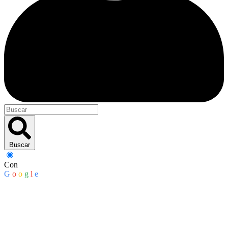
Buscar
Con
G
o
o
g
l
e