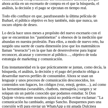
ahora actúa en un escenario de compra en el que la búsqueda, el
análisis, la decisión y el pago se ejecutan en tiempo real.
Todo ello confluye en que, parafraseando la última película de
Buñuel, el público objetivo es hoy también, más que nunca, un
oscuro objeto de deseo.
Lo decía hace unos meses a propósito del nuevo escenario con el
que se encuentran los "pantómetras" u obsesos de la medición que
abundan en nuestra profesión. Para ellos, a modo de nuevo reto, ha
surgido una suerte de cuarta dimensión (eso que los matemáticos
llaman "teseracto") en la que han de desenvolverse para lograr
reconocer, alcanzar y convencer al público…, objetivo de toda
estrategia de marketing y comunicación.
Esta instantaneidad en la que prácticamente se juntan, como decía, la
búsqueda, el análisis, la decisión y el pago del producto obliga a
desarrollar nuevos perfiles de consumidor. Ahora se usan un
lenguaje y unos procesos de comunicación desconocidos, los
contenidos son fugaces, los códigos (voz, emoji, gestos…), así como
las herramientas (wearables, chatbots, mensajería.) surgen y se
solapan sin un patrón conocido que podamos estudiar. Si Don
Quijote viviera entre nosotros quizá no podría evitar exclamar: "La
comunicación ha cambiado, amigo Sancho. Busquemos pues una
conexión wifi para enviar un WhatsApp a mi amada Dulcinea