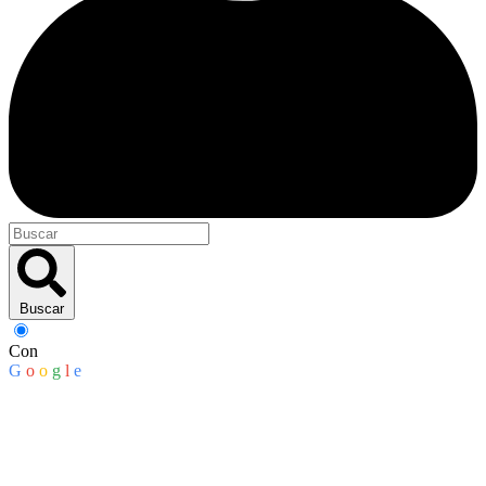
Buscar
Con
G
o
o
g
l
e