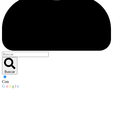
Buscar
Con
G
o
o
g
l
e