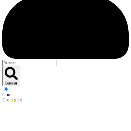
Buscar
Con
G
o
o
g
l
e