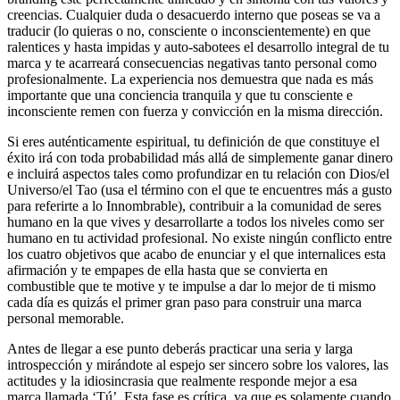
creencias. Cualquier duda o desacuerdo interno que poseas se va a
traducir (lo quieras o no, consciente o inconscientemente) en que
ralentices y hasta impidas y auto-sabotees el desarrollo integral de tu
marca y te acarreará consecuencias negativas tanto personal como
profesionalmente. La experiencia nos demuestra que nada es más
importante que una conciencia tranquila y que tu consciente e
inconsciente remen con fuerza y convicción en la misma dirección.
Si eres auténticamente espiritual, tu definición de que constituye el
éxito irá con toda probabilidad más allá de simplemente ganar dinero
e incluirá aspectos tales como profundizar en tu relación con Dios/el
Universo/el Tao (usa el término con el que te encuentres más a gusto
para referirte a lo Innombrable), contribuir a la comunidad de seres
humano en la que vives y desarrollarte a todos los niveles como ser
humano en tu actividad profesional. No existe ningún conflicto entre
los cuatro objetivos que acabo de enunciar y el que internalices esta
afirmación y te empapes de ella hasta que se convierta en
combustible que te motive y te impulse a dar lo mejor de ti mismo
cada día es quizás el primer gran paso para construir una marca
personal memorable.
Antes de llegar a ese punto deberás practicar una seria y larga
introspección y mirándote al espejo ser sincero sobre los valores, las
actitudes y la idiosincrasia que realmente responde mejor a esa
marca llamada ‘Tú’. Esta fase es crítica, ya que es solamente cuando