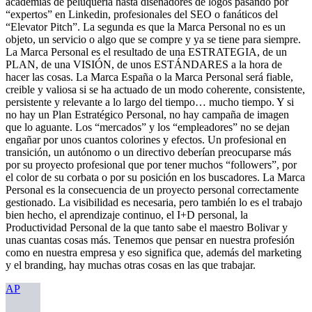
academias de peluquería hasta diseñadores de logos pasando por
“expertos” en Linkedin, profesionales del SEO o fanáticos del
“Elevator Pitch”. La segunda es que la Marca Personal no es un
objeto, un servicio o algo que se compre y ya se tiene para siempre.
La Marca Personal es el resultado de una ESTRATEGIA, de un
PLAN, de una VISIÓN, de unos ESTÁNDARES a la hora de
hacer las cosas. La Marca España o la Marca Personal será fiable,
creible y valiosa si se ha actuado de un modo coherente, consistente,
persistente y relevante a lo largo del tiempo… mucho tiempo. Y si
no hay un Plan Estratégico Personal, no hay campaña de imagen
que lo aguante. Los “mercados” y los “empleadores” no se dejan
engañar por unos cuantos colorines y efectos. Un profesional en
transición, un autónomo o un directivo deberían preocuparse más
por su proyecto profesional que por tener muchos “followers”, por
el color de su corbata o por su posición en los buscadores. La Marca
Personal es la consecuencia de un proyecto personal correctamente
gestionado. La visibilidad es necesaria, pero también lo es el trabajo
bien hecho, el aprendizaje continuo, el I+D personal, la
Productividad Personal de la que tanto sabe el maestro Bolivar y
unas cuantas cosas más. Tenemos que pensar en nuestra profesión
como en nuestra empresa y eso significa que, además del marketing
y el branding, hay muchas otras cosas en las que trabajar.
AP