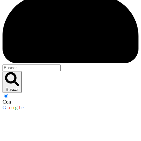
Buscar
Con
G
o
o
g
l
e