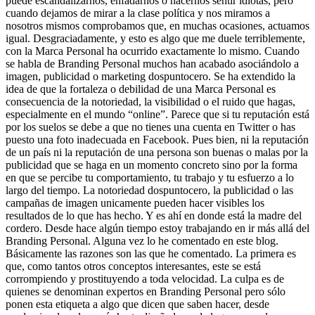
puede escandalizarnos, enfadarnos o hacernos sentir idiotas, pero
cuando dejamos de mirar a la clase política y nos miramos a
nosotros mismos comprobamos que, en muchas ocasiones, actuamos
igual. Desgraciadamente, y esto es algo que me duele terriblemente,
con la Marca Personal ha ocurrido exactamente lo mismo. Cuando
se habla de Branding Personal muchos han acabado asociándolo a
imagen, publicidad o marketing dospuntocero. Se ha extendido la
idea de que la fortaleza o debilidad de una Marca Personal es
consecuencia de la notoriedad, la visibilidad o el ruido que hagas,
especialmente en el mundo “online”. Parece que si tu reputación está
por los suelos se debe a que no tienes una cuenta en Twitter o has
puesto una foto inadecuada en Facebook. Pues bien, ni la reputación
de un país ni la reputación de una persona son buenas o malas por la
publicidad que se haga en un momento concreto sino por la forma
en que se percibe tu comportamiento, tu trabajo y tu esfuerzo a lo
largo del tiempo. La notoriedad dospuntocero, la publicidad o las
campañas de imagen unicamente pueden hacer visibles los
resultados de lo que has hecho. Y es ahí en donde está la madre del
cordero. Desde hace algún tiempo estoy trabajando en ir más allá del
Branding Personal. Alguna vez lo he comentado en este blog.
Básicamente las razones son las que he comentado. La primera es
que, como tantos otros conceptos interesantes, este se está
corrompiendo y prostituyendo a toda velocidad. La culpa es de
quienes se denominan expertos en Branding Personal pero sólo
ponen esta etiqueta a algo que dicen que saben hacer, desde